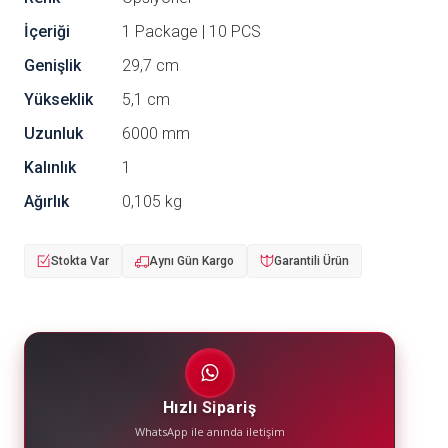
İçeriği
1 Package | 10 PCS
Genişlik
29,7 cm
Yükseklik
5,1 cm
Uzunluk
6000 mm
Kalınlık
1
Ağırlık
0,105 kg
Stokta Var
Aynı Gün Kargo
Garantili Ürün
Hızlı Sipariş
WhatsApp ile anında iletişim