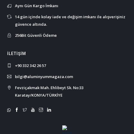
Aynı Gün Kargo İmkanı
14 gün içinde kolay iade ve değişim imkanı ile alışverişiniz
güvence altında.
256Bit Güvenli Ödeme
İLETIŞIM
+90 332 342 26 57
bilgi@aluminyummagaza.com
Fevziçakmak Mah. Ehlibeyt Sk. No:33
Karatay/KONYA/TÜRKİYE