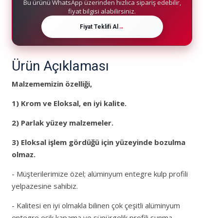
Bu ürünü WhatsApp üzerinden hızlıca sipariş edebilir,
fiyat bilgisi alabilirsiniz.
Fiyat Teklifi Al
→
Ürün Açıklaması
Malzememizin özelliği,
1)
Krom ve Eloksal, en iyi kalite.
2)
Parlak yüzey malzemeler
.
3) Eloksal işlem gördüğü için yüzeyinde bozulma
olmaz.
- Müşterilerimize özel; alüminyum entegre kulp profili
yelpazesine sahibiz.
- Kalitesi en iyi olmakla bilinen çok çeşitli alüminyum
entegre eşik kapama ve süpürgelik profili sunma