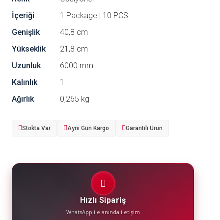
İçeriği
1 Package | 10 PCS
Genişlik
40,8 cm
Yükseklik
21,8 cm
Uzunluk
6000 mm
Kalınlık
1
Ağırlık
0,265 kg
Stokta Var
Aynı Gün Kargo
Garantili Ürün
Hızlı Sipariş
WhatsApp ile anında iletişim