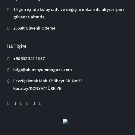
14 gün içinde kolay iade ve değişim imkanı ile alışverişiniz
güvence altında.
256Bit Güvenli Ödeme
İLETIŞIM
+90 332 342 26 57
bilgi@aluminyummagaza.com
Fevziçakmak Mah. Ehlibeyt Sk. No:33
Karatay/KONYA/TÜRKİYE