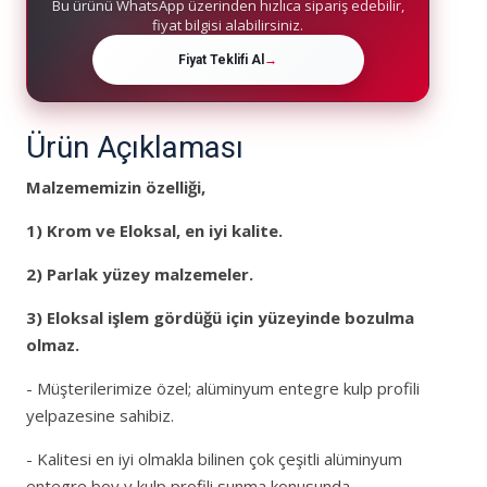
Bu ürünü WhatsApp üzerinden hızlıca sipariş edebilir,
fiyat bilgisi alabilirsiniz.
Fiyat Teklifi Al
→
Ürün Açıklaması
Malzememizin özelliği,
1)
Krom ve Eloksal, en iyi kalite.
2)
Parlak yüzey malzemeler
.
3) Eloksal işlem gördüğü için yüzeyinde bozulma
olmaz.
- Müşterilerimize özel; alüminyum entegre kulp profili
yelpazesine sahibiz.
- Kalitesi en iyi olmakla bilinen çok çeşitli alüminyum
entegre boy y kulp profili sunma konusunda