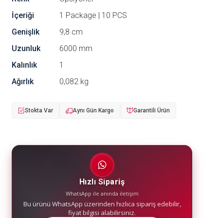
İçeriği
1 Package | 10 PCS
Genişlik
9,8 cm
Uzunluk
6000 mm
Kalınlık
1
Ağırlık
0,082 kg
Stokta Var
Aynı Gün Kargo
Garantili Ürün
Hızlı Sipariş
WhatsApp ile anında iletişim
Bu ürünü WhatsApp üzerinden hızlıca sipariş edebilir,
fiyat bilgisi alabilirsiniz.