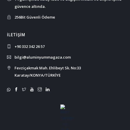
güvence altında.
256Bit Güvenli Ödeme
İLETIŞIM
+90 332 342 26 57
bilgi@aluminyummagaza.com
Fevziçakmak Mah. Ehlibeyt Sk. No:33
Karatay/KONYA/TÜRKİYE