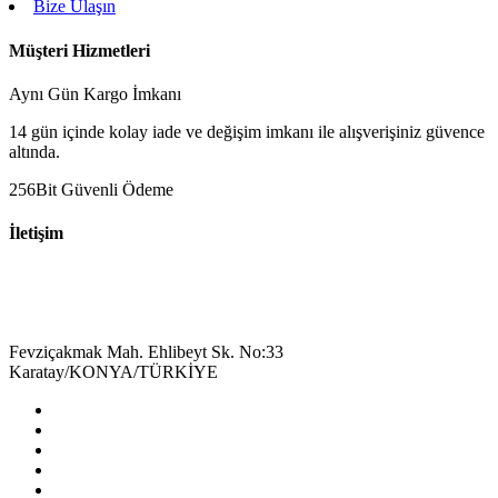
Bize Ulaşın
Müşteri Hizmetleri
Aynı Gün Kargo İmkanı
14 gün içinde kolay iade ve değişim imkanı ile alışverişiniz güvence
altında.
256Bit Güvenli Ödeme
İletişim
+90 332 342 26 57
bilgi@aluminyummagaza.com
Fevziçakmak Mah. Ehlibeyt Sk. No:33
Karatay/KONYA/TÜRKİYE