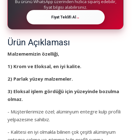
Bu ürünü WhatsApp üzerinden hızlıca sipariş edebilir,
fiyat bilgisi alabilirsiniz.
Fiyat Teklifi Al
→
Ürün Açıklaması
Malzememizin özelliği,
1)
Krom ve Eloksal, en iyi kalite.
2)
Parlak yüzey malzemeler
.
3) Eloksal işlem gördüğü için yüzeyinde bozulma
olmaz.
- Müşterilerimize özel; alüminyum entegre kulp profili
yelpazesine sahibiz.
- Kalitesi en iyi olmakla bilinen çok çeşitli alüminyum
entegre çekme ve gömme kulp profili sunma