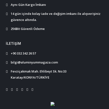
Aynı Gün Kargo İmkanı
14 gün içinde kolay iade ve değişim imkanı ile alışverişiniz
güvence altında.
256Bit Güvenli Ödeme
İLETIŞIM
+90 332 342 26 57
bilgi@aluminyummagaza.com
Fevziçakmak Mah. Ehlibeyt Sk. No:33
Karatay/KONYA/TÜRKİYE