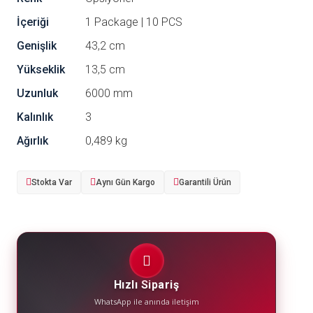
İçeriği
1 Package | 10 PCS
Genişlik
43,2 cm
Yükseklik
13,5 cm
Uzunluk
6000 mm
Kalınlık
3
Ağırlık
0,489 kg
Stokta Var
Aynı Gün Kargo
Garantili Ürün
Hızlı Sipariş
WhatsApp ile anında iletişim