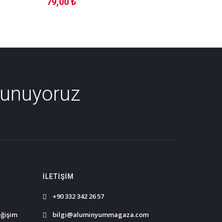
79,00 ₺
44,00 
Sunuyoruz
İLETIŞIM
+90 332 342 26 57
eğişim
bilgi@aluminyummagaza.com