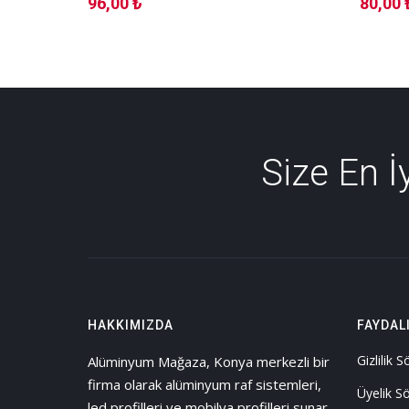
96,00 ₺
80,00 
Size En 
HAKKIMIZDA
FAYDAL
Gizlilik 
Alüminyum Mağaza, Konya merkezli bir
firma olarak alüminyum raf sistemleri,
Üyelik S
led profilleri ve mobilya profilleri sunar.