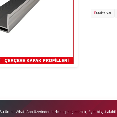
Stokta Var
Bu ürünü WhatsApp üzerinden hızlıca sipariş edebilir, fiyat bilgisi alabilir