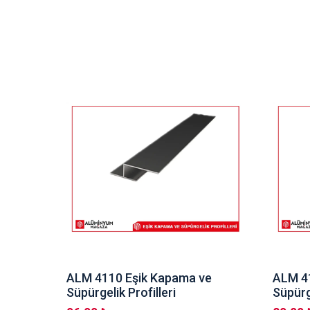
pi Boy
ALM 4110 Eşik Kapama ve
ALM 4
Süpürgelik Profilleri
Süpürg