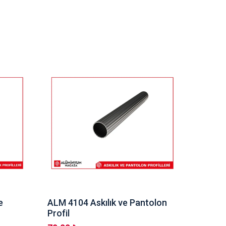
e
ALM 4104 Askılık ve Pantolon
ALM 41
Profil
Profil