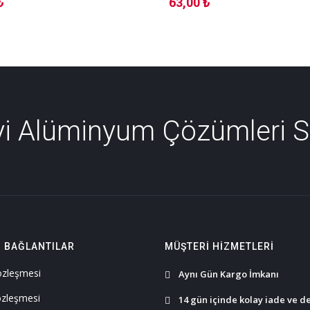
₺
63,00 ₺
İyi Alüminyum Çözümleri 
I BAĞLANTILAR
MÜŞTERI HIZMETLERI
Sözleşmesi
Aynı Gün Kargo İmkanı
özleşmesi
14 gün içinde kolay iade ve d