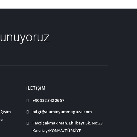
Sunuyoruz
İLETIŞIM
+90 332 342 26 57
eğişim
bilgi@aluminyummagaza.com
ce
Fevziçakmak Mah. Ehlibeyt Sk. No:33
Karatay/KONYA/TÜRKİYE