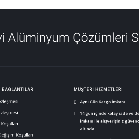
İyi Alüminyum Çözümleri 
I BAĞLANTILAR
MÜŞTERI HIZMETLERI
Sözleşmesi
Aynı Gün Kargo İmkanı
özleşmesi
14 gün içinde kolay iade ve d
imkanı ile alışverişiniz güven
 Koşulları
altında.
Değişim Koşulları