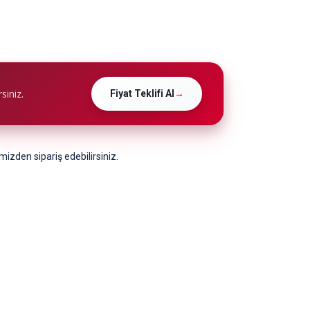
siniz.
Fiyat Teklifi Al
→
izden sipariş edebilirsiniz.