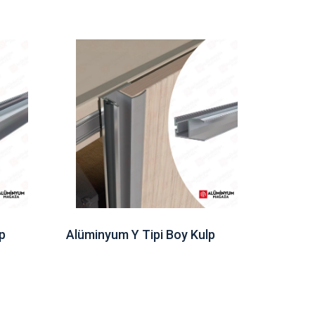
p
Alüminyum Y Tipi Boy Kulp
Alümin
103,50