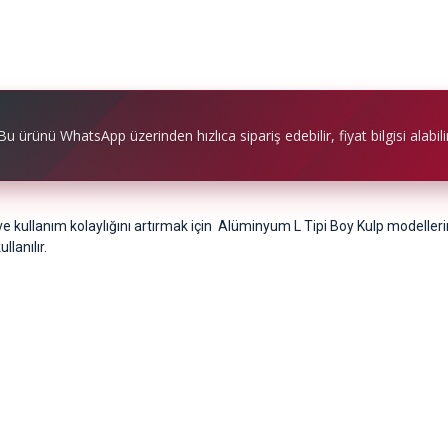
Bu ürünü WhatsApp üzerinden hızlıca sipariş edebilir, fiyat bilgisi alabilir
 kullanım kolaylığını artırmak için Alüminyum L Tipi Boy Kulp modellerim
lanılır.