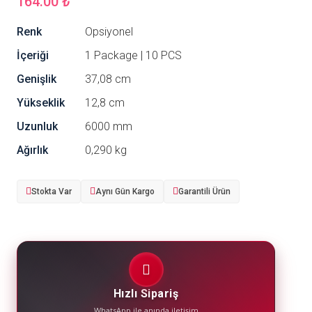
164.00 ₺
Renk
Opsiyonel
İçeriği
1 Package | 10 PCS
Genişlik
37,08 cm
Yükseklik
12,8 cm
Uzunluk
6000 mm
Ağırlık
0,290 kg
Stokta Var
Aynı Gün Kargo
Garantili Ürün
Hızlı Sipariş
WhatsApp ile anında iletişim