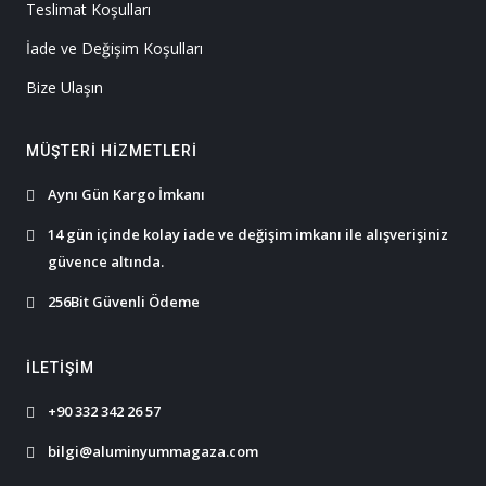
Teslimat Koşulları
İade ve Değişim Koşulları
Bize Ulaşın
MÜŞTERI HIZMETLERI
Aynı Gün Kargo İmkanı
14 gün içinde kolay iade ve değişim imkanı ile alışverişiniz
güvence altında.
256Bit Güvenli Ödeme
İLETIŞIM
+90 332 342 26 57
bilgi@aluminyummagaza.com