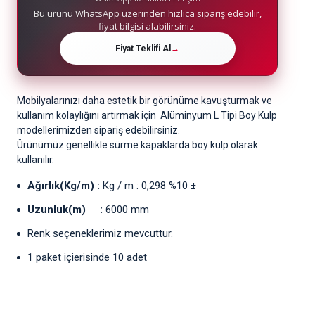
Bu ürünü WhatsApp üzerinden hızlıca sipariş edebilir,
fiyat bilgisi alabilirsiniz.
Fiyat Teklifi Al
→
Mobilyalarınızı daha estetik bir görünüme kavuşturmak ve
kullanım kolaylığını artırmak için Alüminyum L Tipi Boy Kulp
modellerimizden sipariş edebilirsiniz.
Ürünümüz genellikle sürme kapaklarda boy kulp olarak
kullanılır.
Ağırlık(Kg/m) :
Kg / m : 0,298 %10 ±
Uzunluk(m) :
6000 mm
Renk seçeneklerimiz mevcuttur.
1 paket içierisinde 10 adet