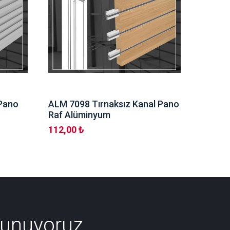
 Pano
ALM 7098 Tırnaksız Kanal Pano
ALM 80
Raf Alüminyum
Alümi
112,00 ₺
600,00
Sunuyoruz