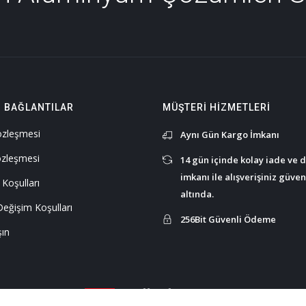
I BAĞLANTILAR
MÜŞTERI HIZMETLERI
Sözleşmesi
Aynı Gün Kargo İmkanı
özleşmesi
14 gün içinde kolay iade ve 
imkanı ile alışverişiniz güve
 Koşulları
altında.
Değişim Koşulları
256Bit Güvenli Ödeme
şın