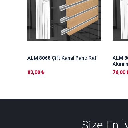
ALM 8068 Çift Kanal Pano Raf
ALM 80
Alümi
80,00 ₺
76,00 
Size En 