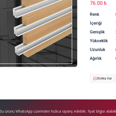
76.00 ₺
Renk
İçeriği
Genişlik
Yükseklik
Uzunluk
Ağırlık
Stokta Var
Bu ürünü WhatsApp üzerinden hızlıca sipariş edebilir, fiyat bilgisi alabilir