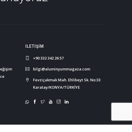
İLETIŞIM
+90 332 342 26 57
değişim
bilgi@aluminyummagaza.com
nce
Fevziçakmak Mah. Ehlibeyt Sk. No:33
Karatay/KONYA/TÜRKİYE
Copyright © All Right Reserved