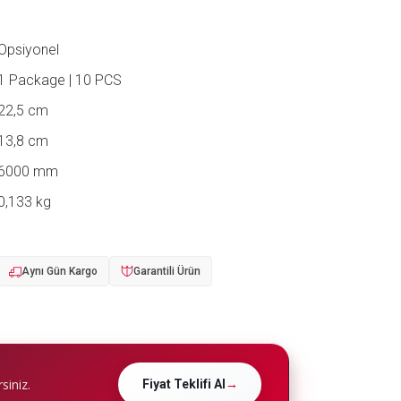
Opsiyonel
1 Package | 10 PCS
22,5 cm
13,8 cm
6000 mm
0,133 kg
Aynı Gün Kargo
Garantili Ürün
siniz.
Fiyat Teklifi Al
→