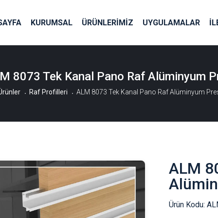
SAYFA
KURUMSAL
ÜRÜNLERİMİZ
UYGULAMALAR
İL
M 8073 Tek Kanal Pano Raf Alüminyum P
Ürünler
Raf Profilleri
ALM 8073 Tek Kanal Pano Raf Alüminyum Pre
ALM 80
Alümin
Ürün Kodu:
AL