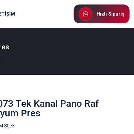
ETİŞİM
Hızlı Sipariş
res
s
73 Tek Kanal Pano Raf
yum Pres
M 8073