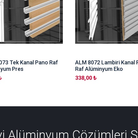
73 Tek Kanal Pano Raf
ALM 8072 Lambiri Kanal
nyum Pres
Raf Alüminyum Eko
₺
338,00 ₺
İyi Alüminyum Çözümleri 