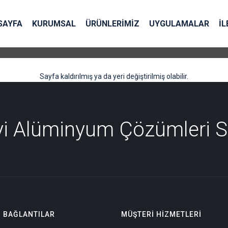
SAYFA
KURUMSAL
ÜRÜNLERİMİZ
UYGULAMALAR
İL
Sayfa kaldırılmış ya da yeri değiştirilmiş olabilir.
İyi Alüminyum Çözümleri 
I BAĞLANTILAR
MÜŞTERI HIZMETLERI