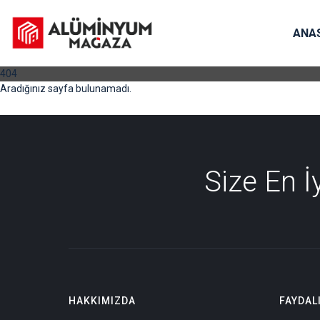
ANA
404
Aradığınız sayfa bulunamadı.
Size En 
HAKKIMIZDA
FAYDAL