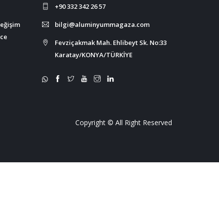
+90 332 342 26 57
değişim
bilgi@aluminyummagaza.com
nce
Fevziçakmak Mah. Ehlibeyt Sk. No:33
Karatay/KONYA/TÜRKİYE
Copyright © All Right Reserved