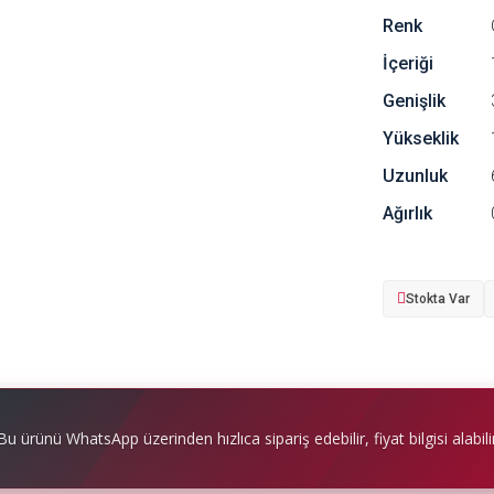
Renk
İçeriği
Genişlik
Yükseklik
Uzunluk
Ağırlık
Stokta Var
Bu ürünü WhatsApp üzerinden hızlıca sipariş edebilir, fiyat bilgisi alabilir