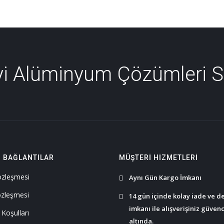
İyi Alüminyum Çözümleri 
I BAĞLANTILAR
MÜŞTERI HIZMETLERI
Sözleşmesi
Aynı Gün Kargo İmkanı
özleşmesi
14 gün içinde kolay iade ve d
imkanı ile alışverişiniz güven
 Koşulları
altında.