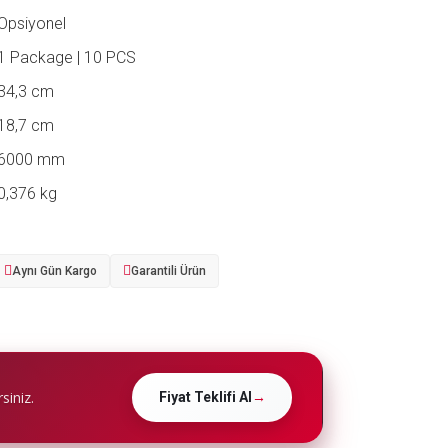
Opsiyonel
1 Package | 10 PCS
34,3 cm
18,7 cm
6000 mm
0,376 kg
Aynı Gün Kargo
Garantili Ürün
siniz.
Fiyat Teklifi Al
→