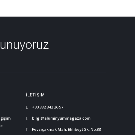
Sunuyoruz
İLETIŞIM
+90 332 342 26 57
eğişim
bilgi@aluminyummagaza.com
ce
Fevziçakmak Mah. Ehlibeyt Sk. No:33