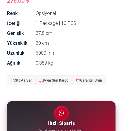
276.00 ₺
Renk
Opsiyonel
İçeriği
1 Package | 10 PCS
Genişlik
37,8 cm
Yükseklik
30 cm
Uzunluk
6000 mm
Ağırlık
0,389 kg
Stokta Var
Aynı Gün Kargo
Garantili Ürün
Hızlı Sipariş
WhatsApp ile anında iletişim