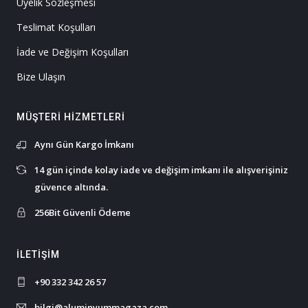
Üyelik Sözleşmesi
Teslimat Koşulları
İade ve Değişim Koşulları
Bize Ulaşın
MÜŞTERI HIZMETLERI
Aynı Gün Kargo İmkanı
14 gün içinde kolay iade ve değişim imkanı ile alışverişiniz
güvence altında.
256Bit Güvenli Ödeme
İLETIŞIM
+90 332 342 26 57
bilgi@aluminyummagaza.com