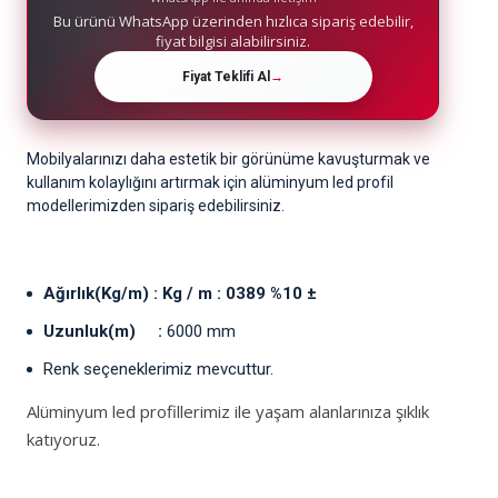
Bu ürünü WhatsApp üzerinden hızlıca sipariş edebilir,
fiyat bilgisi alabilirsiniz.
Fiyat Teklifi Al
→
Mobilyalarınızı daha estetik bir görünüme kavuşturmak ve
kullanım kolaylığını artırmak için alüminyum led profil
modellerimizden sipariş edebilirsiniz.
Ağırlık(Kg/m) : Kg / m : 0389 %10 ±
Uzunluk(m) :
6000 mm
Renk seçeneklerimiz mevcuttur.
Alüminyum led profillerimiz ile yaşam alanlarınıza şıklık
katıyoruz.