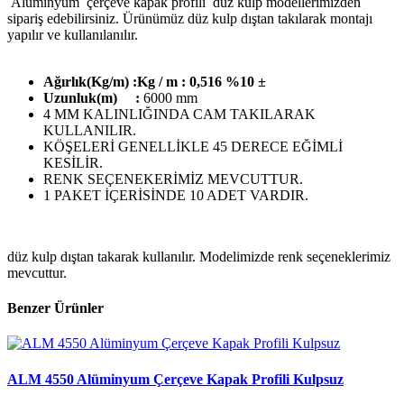
Alüminyum çerçeve kapak profili düz kulp modellerimizden
sipariş edebilirsiniz. Ürünümüz düz kulp dıştan takılarak montajı
yapılır ve kullanılanılır.
Ağırlık(Kg/m) :Kg / m : 0,516 %10 ±
Uzunluk(m) :
6000 mm
4 MM KALINLIĞINDA CAM TAKILARAK
KULLANILIR.
KÖŞELERİ GENELLİKLE 45 DERECE EĞİMLİ
KESİLİR.
RENK SEÇENEKERİMİZ MEVCUTTUR.
1 PAKET İÇERİSİNDE 10 ADET VARDIR.
düz kulp dıştan takarak kullanılır. Modelimizde renk seçeneklerimiz
mevcuttur.
Benzer Ürünler
ALM 4550 Alüminyum Çerçeve Kapak Profili Kulpsuz