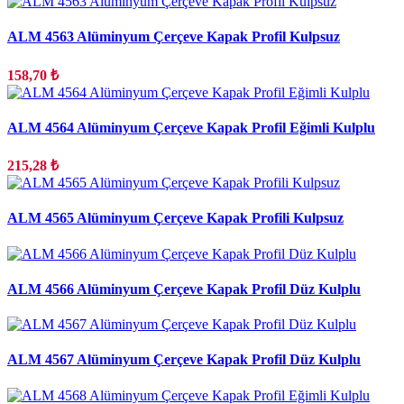
ALM 4563 Alüminyum Çerçeve Kapak Profil Kulpsuz
158,70 ₺
ALM 4564 Alüminyum Çerçeve Kapak Profil Eğimli Kulplu
215,28 ₺
ALM 4565 Alüminyum Çerçeve Kapak Profili Kulpsuz
ALM 4566 Alüminyum Çerçeve Kapak Profil Düz Kulplu
ALM 4567 Alüminyum Çerçeve Kapak Profil Düz Kulplu