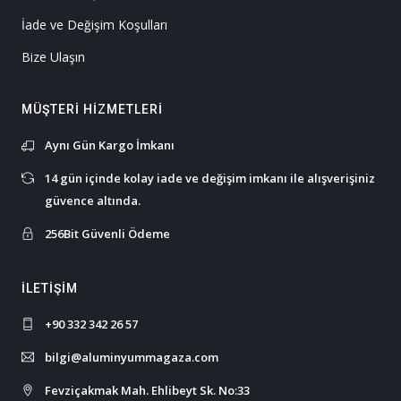
İade ve Değişim Koşulları
Bize Ulaşın
MÜŞTERI HIZMETLERI
Aynı Gün Kargo İmkanı
14 gün içinde kolay iade ve değişim imkanı ile alışverişiniz
güvence altında.
256Bit Güvenli Ödeme
İLETIŞIM
+90 332 342 26 57
bilgi@aluminyummagaza.com
Fevziçakmak Mah. Ehlibeyt Sk. No:33