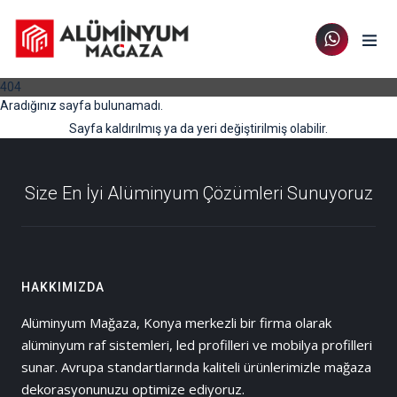
404
Aradığınız sayfa bulunamadı.
Sayfa kaldırılmış ya da yeri değiştirilmiş olabilir.
Size En İyi Alüminyum Çözümleri Sunuyoruz
HAKKIMIZDA
Alüminyum Mağaza, Konya merkezli bir firma olarak
alüminyum raf sistemleri, led profilleri ve mobilya profilleri
sunar. Avrupa standartlarında kaliteli ürünlerimizle mağaza
dekorasyonunuzu optimize ediyoruz.