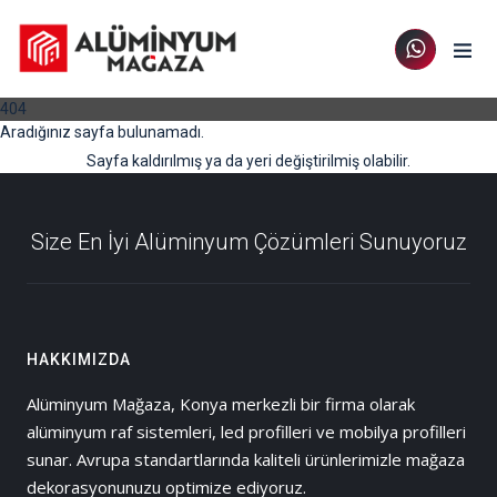
404
Aradığınız sayfa bulunamadı.
Sayfa kaldırılmış ya da yeri değiştirilmiş olabilir.
Size En İyi Alüminyum Çözümleri Sunuyoruz
HAKKIMIZDA
Alüminyum Mağaza, Konya merkezli bir firma olarak
alüminyum raf sistemleri, led profilleri ve mobilya profilleri
sunar. Avrupa standartlarında kaliteli ürünlerimizle mağaza
dekorasyonunuzu optimize ediyoruz.