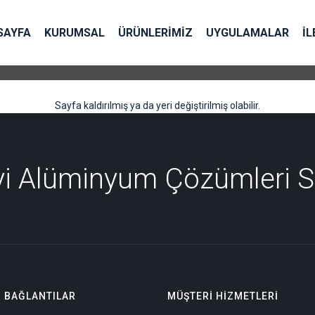
SAYFA
KURUMSAL
ÜRÜNLERİMİZ
UYGULAMALAR
İL
Sayfa kaldırılmış ya da yeri değiştirilmiş olabilir.
İyi Alüminyum Çözümleri 
I BAĞLANTILAR
MÜŞTERI HIZMETLERI