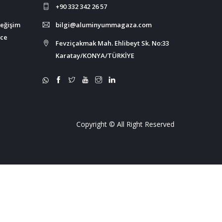
+90 332 342 26 57
değişim
bilgi@aluminyummagaza.com
nce
Fevziçakmak Mah. Ehlibeyt Sk. No:33
Karatay/KONYA/TÜRKİYE
Copyright © All Right Reserved