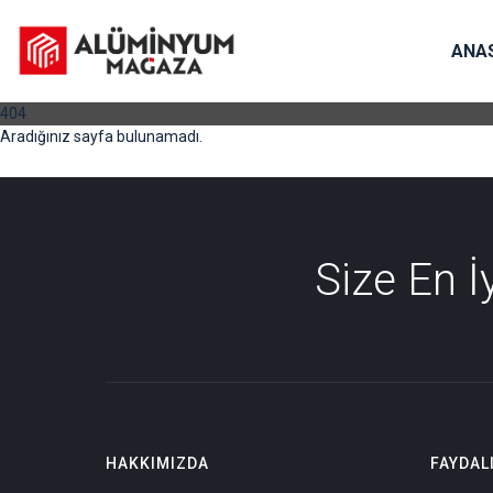
ANA
404
Aradığınız sayfa bulunamadı.
Size En 
HAKKIMIZDA
FAYDAL