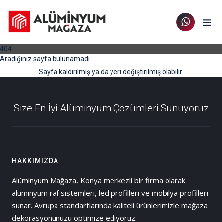
404
Aradığınız sayfa bulunamadı.
Sayfa kaldırılmış ya da yeri değiştirilmiş olabilir.
Size En İyi Alüminyum Çözümleri Sunuyoruz
HAKKIMIZDA
Alüminyum Mağaza, Konya merkezli bir firma olarak
alüminyum raf sistemleri, led profilleri ve mobilya profilleri
sunar. Avrupa standartlarında kaliteli ürünlerimizle mağaza
dekorasyonunuzu optimize ediyoruz.