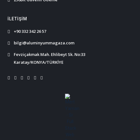
İLETIŞIM
+90 332 342 26 57
bilgi@aluminyummagaza.com
Fevziçakmak Mah. Ehlibeyt Sk. No:33
Karatay/KONYA/TÜRKİYE