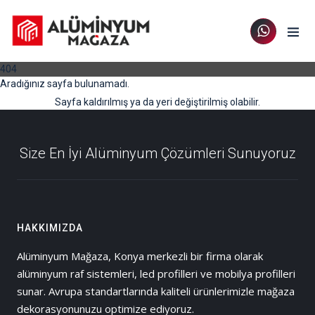
404
Aradığınız sayfa bulunamadı.
Sayfa kaldırılmış ya da yeri değiştirilmiş olabilir.
Size En İyi Alüminyum Çözümleri Sunuyoruz
HAKKIMIZDA
Alüminyum Mağaza, Konya merkezli bir firma olarak
alüminyum raf sistemleri, led profilleri ve mobilya profilleri
sunar. Avrupa standartlarında kaliteli ürünlerimizle mağaza
dekorasyonunuzu optimize ediyoruz.