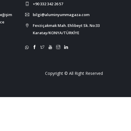
+90 332 342 26 57
değişim
bilgi@aluminyummagaza.com
nce
Fevziçakmak Mah. Ehlibeyt Sk. No:33
Karatay/KONYA/TÜRKİYE
Copyright © All Right Reserved