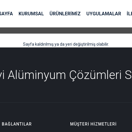
SAYFA
KURUMSAL
ÜRÜNLERİMİZ
UYGULAMALAR
İL
Sayfa kaldırılmış ya da yeri değiştirilmiş olabilir.
İyi Alüminyum Çözümleri 
I BAĞLANTILAR
MÜŞTERI HIZMETLERI