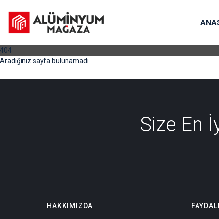
ANA
404
Aradığınız sayfa bulunamadı.
Size En 
HAKKIMIZDA
FAYDAL